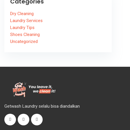
Categories
Dry Cleaning
Laundry Services
Laundry Tips
Shoes Cleaning
Uncategorized
Getwash Laundry selalu bisa diandalkan