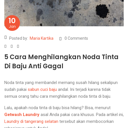
10
Jan
Posted by:
Maria Kartika
0 Comments
5 Cara Menghilangkan Noda Tinta
Di Baju Anti Gagal
Noda tinta yang membandel memang susah hilang sekalipun
sudah pakai
sabun cuci baju
andal. Ini terjadi karena tidak
semua orang tahu cara menghilangkan noda tinta di baju.
Lalu, apakah noda tinta di baju bisa hilang? Bisa, menurut
Getwash Laundry
asal Anda pakai cara khusus. Pada artikel ini,
Laundry di tangerang selatan
tersebut akan membocorkan