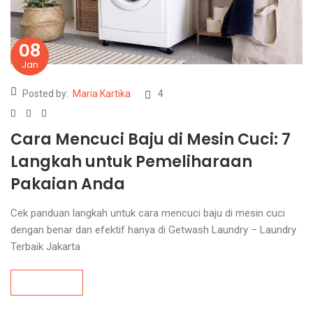
08
Jan
Posted by:
Maria Kartika
4
Cara Mencuci Baju di Mesin Cuci: 7
Langkah untuk Pemeliharaan
Pakaian Anda
Cek panduan langkah untuk cara mencuci baju di mesin cuci
dengan benar dan efektif hanya di Getwash Laundry – Laundry
Terbaik Jakarta
Read more
Read more