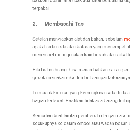
baskom besar. Bila tidak ada sikat berbulu halu
terpakai.
2.
Membasahi Tas
Setelah menyiapkan alat dan bahan, sebelum
me
apakah ada noda atau kotoran yang menempel ata
menempel menggunakan kain bersih atau sikat l
Bila belum hilang, bisa menambahkan cairan pe
gosok memakai sikat lembut sampai kotorannya 
Termasuk kotoran yang kemungkinan ada di dalam
bagian terlewat. Pastikan tidak ada barang tertin
Kemudian buat larutan pembersih dengan cara m
secukupnya ke dalam ember atau wadah besar. 