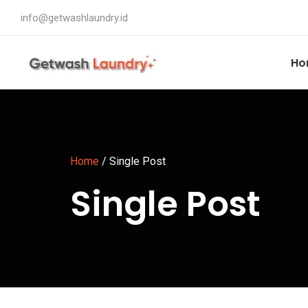
info@getwashlaundry.id
Ho
Home
/
Single Post
Single Post