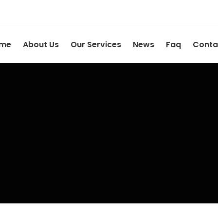
me
About Us
Our Services
News
Faq
Conta