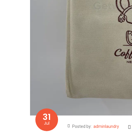
31
Jul
Posted by:
adminlaundry