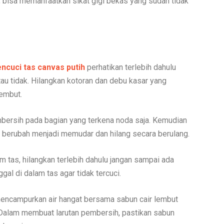
s, bisa memanfaatkan sikat gigi bekas yang sudah tidak
ncuci tas canvas putih
perhatikan terlebih dahulu
u tidak. Hilangkan kotoran dan debu kasar yang
embut.
mbersih pada bagian yang terkena noda saja. Kemudian
berubah menjadi memudar dan hilang secara berulang.
 tas, hilangkan terlebih dahulu jangan sampai ada
ggal di dalam tas agar tidak tercuci.
encampurkan air hangat bersama sabun cair lembut
Dalam membuat larutan pembersih, pastikan sabun