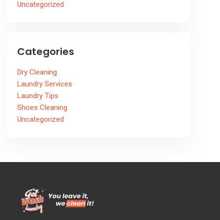
Uncategorized
Categories
Dry Cleaning
Laundry Services
Laundry Tips
Shoes Cleaning
Uncategorized