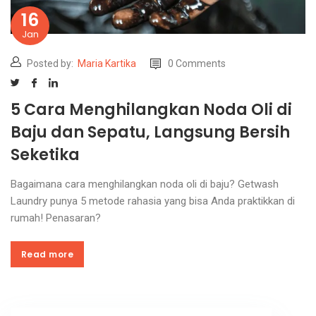
16
Jan
Posted by:
Maria Kartika
0 Comments
5 Cara Menghilangkan Noda Oli di
Baju dan Sepatu, Langsung Bersih
Seketika
Bagaimana cara menghilangkan noda oli di baju? Getwash
Laundry punya 5 metode rahasia yang bisa Anda praktikkan di
rumah! Penasaran?
Read more
Read more